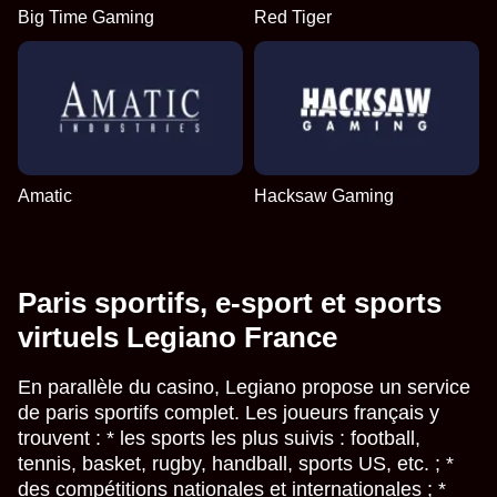
Big Time Gaming
Red Tiger
Amatic
Hacksaw Gaming
Paris sportifs, e-sport et sports
virtuels Legiano France
En parallèle du casino, Legiano propose un service
de paris sportifs complet. Les joueurs français y
trouvent : * les sports les plus suivis : football,
tennis, basket, rugby, handball, sports US, etc. ; *
des compétitions nationales et internationales ; *