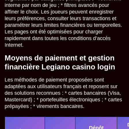
interne par nom de jeu ; * filtres avancés pour
affiner le choix. Les joueurs peuvent enregistrer
leurs préférences, consulter leurs transactions et
paramétrer leurs limites financières ou temporelles.
Les pages ont été optimisées pour charger
rapidement dans toutes les conditions d’accès
Internet.
Moyens de paiement et gestion
financière Legiano casino login
Les méthodes de paiement proposées sont
adaptées aux utilisateurs français et reposent sur
des solutions reconnues : * cartes bancaires (Visa,
Mastercard) ; * portefeuilles électroniques ; * cartes
prépayées ; * virements bancaires.
Dépôt