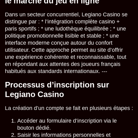
le marché du jeu en ligne
Dans un secteur concurrentiel, Legiano Casino se
distingue par : * l’intégration complète casino +
paris sportifs ; * une ludothèque équilibrée ; * une
politique promotionnelle lisible et stable ; * une
interface moderne conçue autour du confort
utilisateur. Cette approche permet au site d’offrir
une expérience cohérente et reconnaissable, tout
en répondant aux attentes des joueurs français
habitués aux standards internationaux. ---
Processus d’inscription sur
Legiano Casino
La création d’un compte se fait en plusieurs étapes :
Accéder au formulaire d’inscription via le
bouton dédié.
Saisir les informations personnelles et