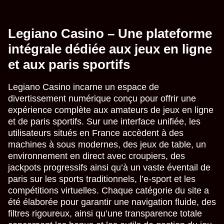
Legiano Casino – Une plateforme
intégrale dédiée aux jeux en ligne
et aux paris sportifs
Legiano Casino incarne un espace de
divertissement numérique conçu pour offrir une
expérience complète aux amateurs de jeux en ligne
et de paris sportifs. Sur une interface unifiée, les
utilisateurs situés en France accèdent à des
machines à sous modernes, des jeux de table, un
environnement en direct avec croupiers, des
jackpots progressifs ainsi qu’à un vaste éventail de
paris sur les sports traditionnels, l’e-sport et les
compétitions virtuelles. Chaque catégorie du site a
été élaborée pour garantir une navigation fluide, des
filtres rigoureux, ainsi qu’une transparence totale