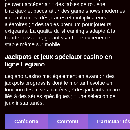
peuvent accéder à : * des tables de roulette,
blackjack et baccarat ; * des game shows modernes
incluant roues, dés, cartes et multiplicateurs
aléatoires ; * des tables premium pour joueurs
exigeants. La qualité du streaming s’adapte à la
bande passante, garantissant une expérience
stable même sur mobile.
Jackpots et jeux spéciaux casino en
ligne Legiano
Legiano Casino met également en avant : * des
jackpots progressifs dont le montant évolue en
fonction des mises placées ; * des jackpots locaux
liés à des séries spécifiques ; * une sélection de
jeux instantanés.
Catégorie
Contenu
Particularité