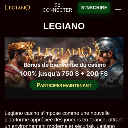
SE
S'INSCRIRE
CONNECTER
LEGIANO
Legiano casino s’impose comme une nouvelle
plateforme appréciée des joueurs en France, offrant
un environnement moderne et sécurisé. Legiano