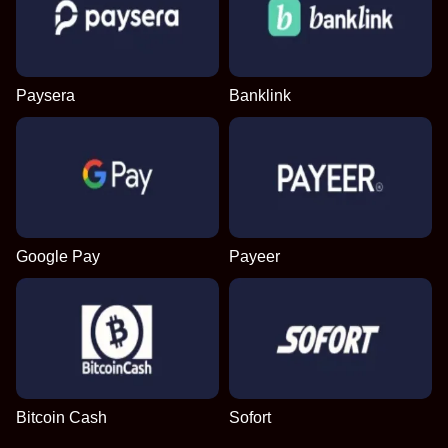
Paysera
Banklink
Google Pay
Payeer
Bitcoin Cash
Sofort