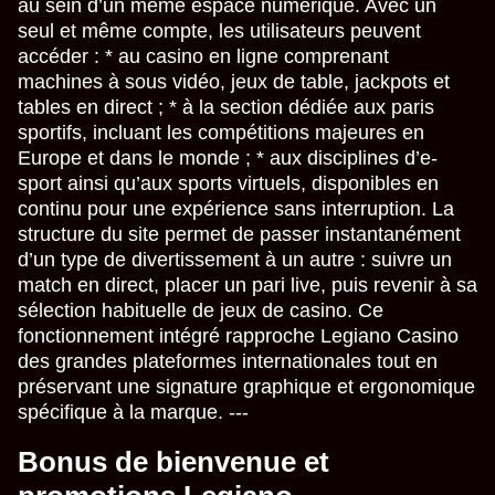
au sein d’un même espace numérique. Avec un
seul et même compte, les utilisateurs peuvent
accéder : * au casino en ligne comprenant
machines à sous vidéo, jeux de table, jackpots et
tables en direct ; * à la section dédiée aux paris
sportifs, incluant les compétitions majeures en
Europe et dans le monde ; * aux disciplines d’e-
sport ainsi qu’aux sports virtuels, disponibles en
continu pour une expérience sans interruption. La
structure du site permet de passer instantanément
d’un type de divertissement à un autre : suivre un
match en direct, placer un pari live, puis revenir à sa
sélection habituelle de jeux de casino. Ce
fonctionnement intégré rapproche Legiano Casino
des grandes plateformes internationales tout en
préservant une signature graphique et ergonomique
spécifique à la marque. ---
Bonus de bienvenue et