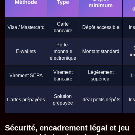
Méthode
Type
minimum
Carte
Visa / Mastercard
Dépôt accessible
In
bancaire
Porte-
E-wallets
monnaie
Montant standard
im
électronique
Virement
Légèrement
Virement SEPA
1–
bancaire
supérieur
Solution
Cartes prépayées
Idéal petits dépôts
In
prépayée
Sécurité, encadrement légal et jeu