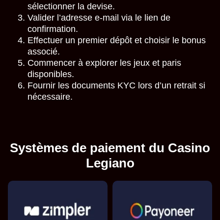
sélectionner la devise.
Valider l’adresse e-mail via le lien de
confirmation.
Effectuer un premier dépôt et choisir le bonus
associé.
Commencer à explorer les jeux et paris
disponibles.
Fournir les documents KYC lors d’un retrait si
nécessaire.
Systèmes de paiement du Сasino
Legiano