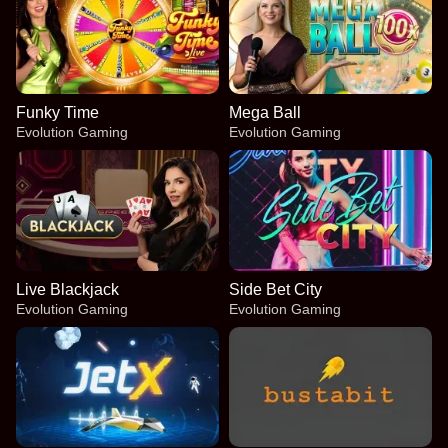
Funky Time
Mega Ball
Evolution Gaming
Evolution Gaming
Live Blackjack
Side Bet City
Evolution Gaming
Evolution Gaming